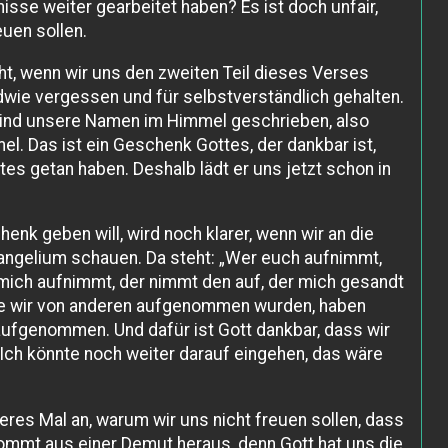
nisse weiter gearbeitet haben? Es ist doch unfair,
euen sollen.
ht, wenn wir uns den zweiten Teil dieses Verses
dwie vergessen und für selbstverständlich gehalten.
sind unsere Namen im Himmel geschrieben, also
el. Das ist ein Geschenk Gottes, der dankbar ist,
es getan haben. Deshalb lädt er uns jetzt schon in
nk geben will, wird noch klarer, wenn wir an die
angelium schauen. Da steht: „Wer euch aufnimmt,
mich aufnimmt, der nimmt den auf, der mich gesandt
 die wir von anderen aufgenommen wurden, haben
 aufgenommen. Und dafür ist Gott dankbar, dass wir
. Ich könnte noch weiter darauf eingehen, das wäre
eres Mal an, warum wir uns nicht freuen sollen, dass
ommt aus einer Demut heraus, denn Gott hat uns die